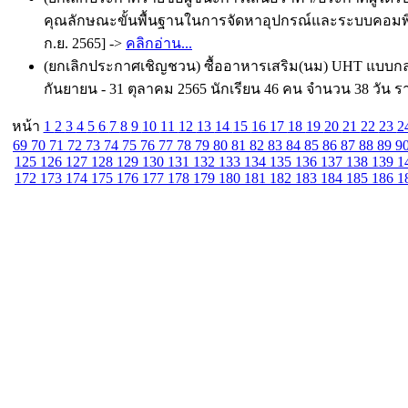
คุณลักษณะขั้นพื้นฐานในการจัดหาอุปกรณ์และระบบคอมพิวเ
ก.ย. 2565] ->
คลิกอ่าน...
(ยกเลิกประกาศเชิญชวน) ซื้ออาหารเสริม(นม) UHT แบบกล่อง 
กันยายน - 31 ตุลาคม 2565 นักเรียน 46 คน จำนวน 38 วัน 
หน้า
1
2
3
4
5
6
7
8
9
10
11
12
13
14
15
16
17
18
19
20
21
22
23
2
69
70
71
72
73
74
75
76
77
78
79
80
81
82
83
84
85
86
87
88
89
9
125
126
127
128
129
130
131
132
133
134
135
136
137
138
139
1
172
173
174
175
176
177
178
179
180
181
182
183
184
185
186
1