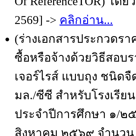
Of ReferenceTOR) โดยวิ
2569] ->
คลิกอ่าน...
(ร่างเอกสารประกวดราคา
ซื้อหรือจ้างด้วยวิธีสอ
เจอร์ไรส์ แบบถุง ชนิด
มล./ซีซี สำหรับโรงเรีย
ประจำปีการศึกษา ๑/๒๕๖
สิงหาคม ๒๕๖๙ จำนวน 