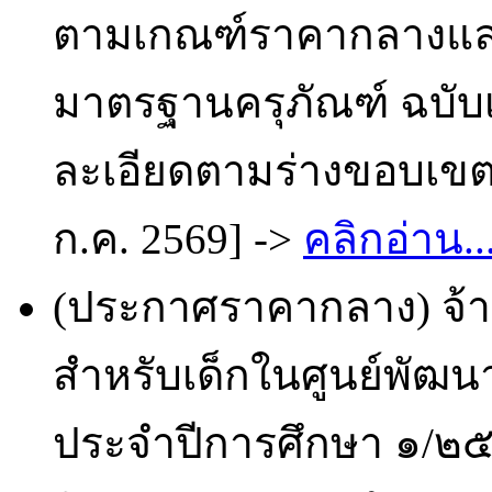
ตามเกณฑ์ราคากลางและ
มาตรฐานครุภัณฑ์ ฉบับ
ละเอียดตามร่างขอบเขตข
ก.ค. 2569] ->
คลิกอ่าน..
(ประกาศราคากลาง) จ้
สำหรับเด็กในศูนย์พัฒนา
ประจำปีการศึกษา ๑/๒๕๖