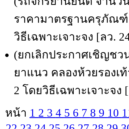
(รถจักรยานยนต์ จำนวน
ราคามาตรฐานครุภัณฑ์ 
วิธีเฉพาะเจาะจง [ลว. 24
(ยกเลิกประกาศเชิญชวน)
ยาแนว คลองห้วยรองเท้
2 โดยวิธีเฉพาะเจาะจง [
หน้า
1
2
3
4
5
6
7
8
9
10
1
22
23
24
25
26
27
28
29
3