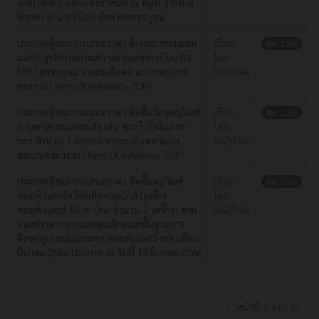
เทศบาลตำบลท้ายดงกำหนด ณ หมู่ที่ 3 ตำบล
ท้ายดง อำเภอวังโป่ง จังหวัดเพชรบูรณ์
ประกาศผู้ชนะการเสนอราคา จ้างเหมาซ่อมแซม
เขียน
ฮิต: 1298
และบำรุงรัษารถกระเช้า หมายเลขทะเบียน 81-
โดย
5597 เพชรบูรณ์ รายละเอียดตามร่างขอบเขต
NADTHA
ของงาน (Term Of Reference :TOR)
ประกาศผู้ชนะการเสนอราคา จัดซื้อวัสดุครุภัณฑ์
เขียน
ฮิต: 1292
ยานพาหนะและขนส่ง เช่น จารบี น้ำมันเบรก
โดย
ฯลฯ จำนวน 7 รายการ รายละเอียดตามร่าง
NADTHA
ขอบเขตของงาน (Term Of Reference :TOR)
ประกาศผู้ชนะการเสนอราคา จัดซื้อครุภัณฑ์
เขียน
ฮิต: 1302
คอมพิวเตอร์หรืออิเล็คทรอนิกส์ (เครื่อง
โดย
คอมพิวเตอร์ All In One จำนวน 2 เครื่อง) ตาม
NADTHA
เกณฑ์ราคากลางและคุณลักษณะพื้นฐานการ
จัดหาอุปกรณ์และระบบคอมพิวเตอร์ ฉบับเดือน
มีนาคม 2566 ประกาศ ณ วันที่ 13 มีนาคม 2566
หน้าที่ 1 จาก 15