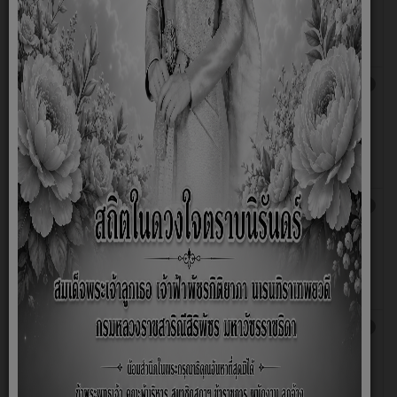
ตุลาคม 2568 ณ วัดสว่างสามัคคี ตำบลท้ายดง
อำเภอวังโป่ง จังหวัดเพชรบูรณ์ รายละเอียดตาม
ร่างขอบเขตของงาน (Term Of Reference :TOR)
ประกาศผู้ชนะการเสนอราคา จ้างเหมาตกแต่งรถ
เขียน
ฮิต: 1146
ขบวนแห่ ตามโครงการจัดงานประเพณีบุญบั้งไฟ
โดย
ออกพรรษา โดยจัดกิจกรรมในวันที่ 7 ตุลาคม
NADTHA
2568 ณ วัดสว่างสามัคคี ตำบลท้ายดง อำเภอวัง
โป่ง จังหวัดเพชรบูรณ์ รายละเอียดตามร่าง
ขอบเขตของงาน (Term Of Reference :TOR)
ประกาศผู้ชนะการเสนอราคา จ้างเหมายาน
เขียน
ฮิต: 1156
พาหนะในการเดินทางไปประชุมและการสัมมนา
โดย
ทางวิชาการสมาคมสันนิบาตเทศบาลแห่ง
NADTHA
ประเทศไทย ครั้งที่ 2/2568 ประจำปี พ.ศ.2568
รายละเอียดตามร่างขอบเขตของงาน (Term Of
Reference :TOR)
ประกาศผู้ชนะการเสนอราคา จัดซื้อรถยนต์
เขียน
ฮิต: 1153
บรรทุก(ดีเซล) ขนาด 1 ตัน ปริมาตรกระบอกสูบ
โดย
ไม่ต่ำกว่า 2,400 ซีซี หรือกำลังเครื่องยนต์ไม่น้อย
NADTHA
กว่า 110 กิโลวัตต์ ขับเคลื่อน 2 ล้อ แบบดับเบิ้ล