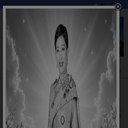
แสดง
#
หัวเรื่อง
ผู้เขียน
ฮิต
ประกาศผู้ชนะการเสนอราคา จ้างเหมาจัดทำเวที
เขียน
ฮิต: 1141
พร้อมเครื่องดื่ม ตามโครงการจัดงานประเพณี
โดย
บุญบั้งไฟออกพรรษา โดยจัดกิจกรรม ในวันที่ 7
NADTHA