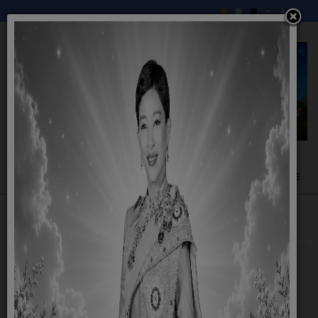
งานสาธารณสุขฯ
แผนปฏิบัติการจัดการขยะมูลฝอย "จังหวัด
สะอาด" ประจำปี พ.ศ.2568