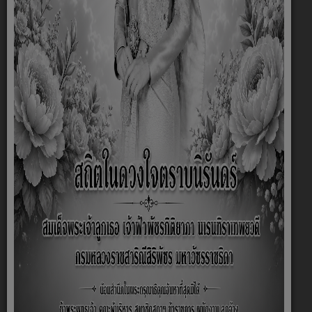
เทศบัญญัติตลาด พ.ศ.2554 เพิ่มเติม
เทศบัญญัติตลาด พ.ศ.2554
เทศบัญญัติการควบคุมการเลี้ยงหรือปล่อย
สัตว์ พ.ศ.2560
มาตรการป้องกันและควบคุมบุหรี่ไฟฟ้าใน
สถานศึกษา
แผ่นพับประชาสัมพันธ์การป้องกันโรคต่างๆ
ฐานข้อมูลผู้สูงอายุที่มีภาวะพึ่งพิงในเขต
เทศบาลตำบลท้ายดง