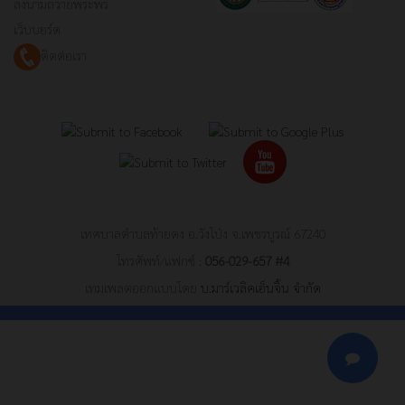
ลงนามถวายพระพร
เว็บบอร์ด
ติดต่อเรา
เทศบาลตำบลท้ายดง อ.วังโป่ง จ.เพชรบูรณ์ 67240
โทรศัพท์/แฟกซ์ :
056-029-657 #4
เทมเพลตออกแบบโดย
บ.มาร์เวลิคเอ็นจิ้น จำกัด