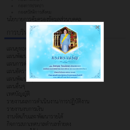
กองการประปา
กองสวัสดิการสังคม
นโยบายการคุ้มครองข้อมูลส่วนบุคคล
×
การบริหารงาน
แผนยุทธศาสตร์การพัฒนา
แผนพัฒนาท้องถิ่น
แผนการดำเนินงาน
แผนอัตรากำลัง
แผนพัฒนาบุคลากร
แผนอื่นๆ
เทศบัญญัติ
รายงานผลการดำเนินงาน/การปฏิบัติงาน
รายงานงบการเงิน
งานจัดเก็บและพัฒนารายได้
กิจการสภาเทศบาลตำบลท้ายดง