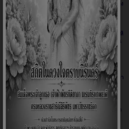
ราชการแทนปลัด รักษาราชการแทนผู้อำนวยการกอง
สาธารณสุขและสิ่งแวดล้อม รักษาการในตำแหน่ง
หัวหน้าฝ่ายบริหารงานสาธารณสุข พร้อมด้วยเจ้า
หน้าที่กองสาธารณสุขและสิ่งแวดล้อมร่วมกับเจ้า
หน้าที่สำนักงานปศุสัตว์อำเภอวังโป่ง ได้ดำเนินการให้
บริการฉีดวัคซีนป้องกันพิษสุนัขบ้า ประจำปี 2569 ณ
วัดสว่างสามัคคี หมู่ที่ 2 และ วัดศรีเจริญ หมู่ที่ 6 ให้
กับสุนัขและแมวที่มีอายุตั้งแต่ 3 เดือนขึ้นไปโดยไม่
เสียค่าธรรมเนียม ตั้งแต่เวลา 09.00 - 15.00 น.
#ท่านใดไม่ได้นำสัตว์เลี้ยงมา
รับบริการในวันและเวลา
ดังกล่าว
ท่านสามารถเตรียมภาชนะพร้อมใส่น้ำแข็ง
มารับอุปกรณ์และวัคซีนไปฉีดให้สุนัขและแมวของ
ท่านที่บ้านได้ โดยมารับได้ที่กองสาธารณสุขและสิ่ง
แวดล้อมในวันและเวลาราชการจนกว่าวัคซีนจะหมด